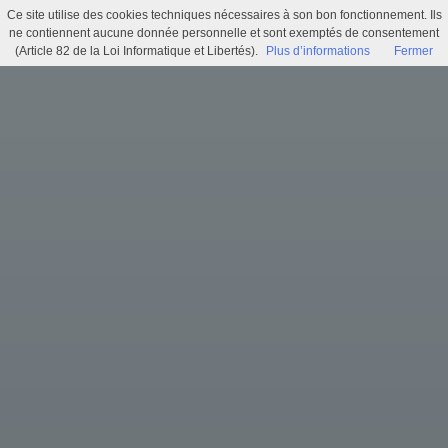
Ce site utilise des cookies techniques nécessaires à son bon fonctionnement. Ils
Délibération N°000 - Temps de travail : mise en œuvre des 1607 heures
ne contiennent aucune donnée personnelle et sont exemptés de consentement
(Article 82 de la Loi Informatique et Libertés).
Plus d’informations
Fermer
Menu
Identifiez-vous
Accueil
Actualités
Recherche
Infos pratiques
Histoire municipale
Exposition virtuelle
Trésors d'archives
Archi'games
Mentions légales