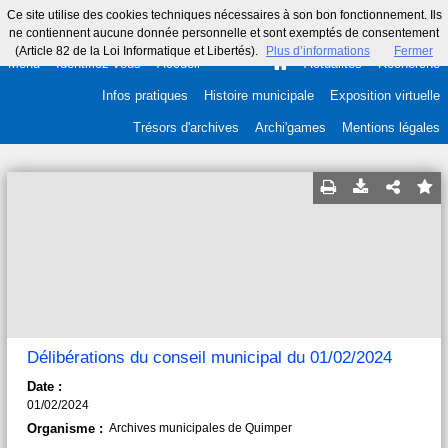
Ce site utilise des cookies techniques nécessaires à son bon fonctionnement. Ils
ne contiennent aucune donnée personnelle et sont exemptés de consentement
(Article 82 de la Loi Informatique et Libertés).
Plus d’informations
Fermer
Menu
Identifiez-vous
Accueil
Actualités
Recherche
Infos pratiques
Histoire municipale
Exposition virtuelle
Trésors d'archives
Archi'games
Mentions légales
Délibérations du conseil municipal du 01/02/2024
Date :
01/02/2024
Organisme :
Archives municipales de Quimper