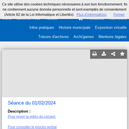
Ce site utilise des cookies techniques nécessaires à son bon fonctionnement. Ils
ne contiennent aucune donnée personnelle et sont exemptés de consentement
(Article 82 de la Loi Informatique et Libertés).
Plus d’informations
Fermer
Menu
Identifiez-vous
Accueil
Actualités
Recherche
Infos pratiques
Histoire municipale
Exposition virtuelle
Trésors d'archives
Archi'games
Mentions légales
Séance du 01/02/2024
Description :
Pour revoir la vidéo du conseil
Pour consulter le procès-verbal