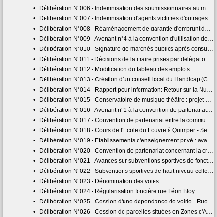
•
Délibération N°006 - Indemnisation des soumissionnaires au marché relatif à la conception-réalisation d'une aire de jeux inclusive sur le site de la Plaine du Moulin Vert à Quimper
•
Délibération N°007 - Indemnisation d'agents victimes d'outrages, de menaces ou de violences
•
Délibération N°008 - Réaménagement de garantie d'emprunt de la SA HLM les Foyers auprès de la Caisse des dépôts et consignations - Avenant au contrat de prêt finançant la réhabilitation et de création d'une résidence mixte à la résidence des Iles située au 27 rue de la Nouvelle Calédonie à Quimper
•
Délibération N°009 - Avenant n°4 à la convention d'utilisation de l'abattement de la taxe foncière sur les propriétés bâties (TFPB) dans le quartier prioritaire de la politique de la ville Quartier de Kermoysan - Quimper
•
Délibération N°010 - Signature de marchés publics après consultation
•
Délibération N°011 - Décisions de la maire prises par délégation du conseil municipal
•
Délibération N°012 - Modification du tableau des emplois
•
Délibération N°013 - Création d'un conseil local du Handicap (CLH)
•
Délibération N°014 - Rapport pour information: Retour sur la Nuit du Handicap 2023 et perspectives 2024
•
Délibération N°015 - Conservatoire de musique théâtre : projet d'établissement 2024-2030
•
Délibération N°016 - Avenant n°1 à la convention de partenariat entre la commune de Quimper - Conservatoire de musique théâtre - avec le théâtre de Cornouaille 2023-2026
•
Délibération N°017 - Convention de partenariat entre la commune de Quimper - Conservatoire de musique théâtre - avec le conservatoire de musique et de danse de Fouesnant-Les Glénan 2024-2027
•
Délibération N°018 - Cours de l'Ecole du Louvre à Quimper - Session 2023-2024
•
Délibération N°019 - Etablissements d'enseignement privé : avance sur participation
•
Délibération N°020 - Convention de partenariat concernant la création d'un Dispositif d'Auto-Régulation (DAR) à l'école de Kervilien
•
Délibération N°021 - Avances sur subventions sportives de fonctionnement 2024
•
Délibération N°022 - Subventions sportives de haut niveau collectif
•
Délibération N°023 - Dénomination des voies
•
Délibération N°024 - Régularisation foncière rue Léon Bloy
•
Délibération N°025 - Cession d'une dépendance de voirie - Rue de Bénodet
•
Délibération N°026 - Cession de parcelles situées en Zones d'Activités de Cuzon. Retrait de la délibération n° 9 du 5 octobre 2023 et nouvelle délibération.