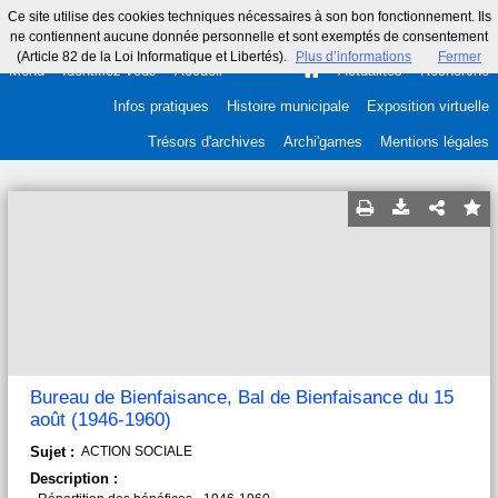
Ce site utilise des cookies techniques nécessaires à son bon fonctionnement. Ils
ne contiennent aucune donnée personnelle et sont exemptés de consentement
(Article 82 de la Loi Informatique et Libertés).
Plus d’informations
Fermer
Menu
Identifiez-vous
Accueil
Actualités
Recherche
Infos pratiques
Histoire municipale
Exposition virtuelle
Trésors d'archives
Archi'games
Mentions légales
Bureau de Bienfaisance, Bal de Bienfaisance du 15
août (1946-1960)
Sujet :
ACTION SOCIALE
Description :