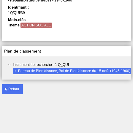
- Répartition des bénéfices - 1946-1960
Identifiant :
1Q/QUI/39
Mots-clés
Thème
ACTION SOCIALE
Plan de classement
Instrument de recherche - 1 Q_QUI
•
Bureau de Bienfaisance, Bal de Bienfaisance du 15 août (1946-1960)
Retour