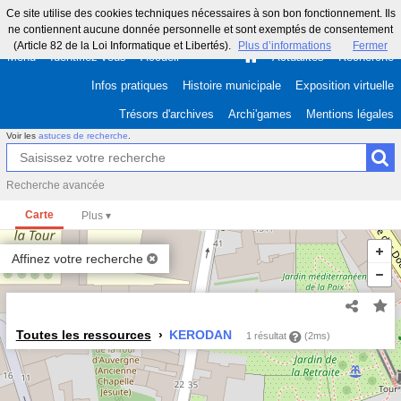
Ce site utilise des cookies techniques nécessaires à son bon fonctionnement. Ils
ne contiennent aucune donnée personnelle et sont exemptés de consentement
(Article 82 de la Loi Informatique et Libertés).
Plus d’informations
Fermer
Menu
Identifiez-vous
Accueil
Actualités
Recherche
Infos pratiques
Histoire municipale
Exposition virtuelle
Trésors d'archives
Archi'games
Mentions légales
Voir les
astuces de recherche
.
Recherche avancée
Carte
Affinez votre recherche
Toutes les ressources
KERODAN
1 résultat
(2ms)