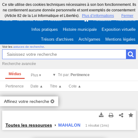
Ce site utilise des cookies techniques nécessaires à son bon fonctionnement. Ils
ne contiennent aucune donnée personnelle et sont exemptés de consentement
(Article 82 de la Loi Informatique et Libertés).
Plus d’informations
Fermer
Menu
Identifiez-vous
Accueil
Actualités
Recherche
Infos pratiques
Histoire municipale
Exposition virtuelle
Trésors d'archives
Archi'games
Mentions légales
Voir les
astuces de recherche
.
Recherche avancée
Médias
Tri par:
Pertinence
Pertinence
Date ▲
Titre ▲
Cote ▲
Affinez votre recherche
Toutes les ressources
MAHALON
1 résultat (1ms)