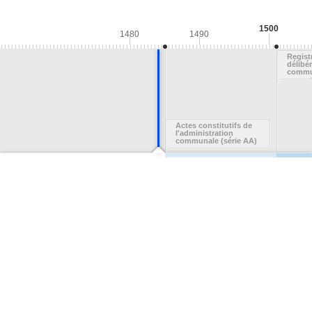
1500
1480
1490
Regist
délibér
commun
Quimpe
- Admi
commun
Actes constitutifs de
l'administration
communale (série AA)