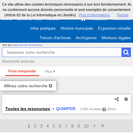
Ce site utilise des cookies techniques nécessaires à son bon fonctionnement. Ils
ne contiennent aucune donnée personnelle et sont exemptés de consentement
(Article 82 de la Loi Informatique et Libertés).
Plus d’informations
Fermer
Menu
Identifiez-vous
Accueil
Actualités
Recherche
Infos pratiques
Histoire municipale
Exposition virtuelle
Trésors d'archives
Archi'games
Mentions légales
Voir les
astuces de recherche
.
Recherche avancée
Frise temporelle
Affinez votre recherche
Toutes les ressources
QUIMPER
2 069 résultats
(6ms)
›
»
1
2
3
4
5
6
7
8
9
10