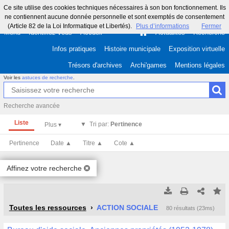
Ce site utilise des cookies techniques nécessaires à son bon fonctionnement. Ils
ne contiennent aucune donnée personnelle et sont exemptés de consentement
(Article 82 de la Loi Informatique et Libertés).
Plus d’informations
Fermer
Menu
Identifiez-vous
Accueil
Actualités
Recherche
Infos pratiques
Histoire municipale
Exposition virtuelle
Trésors d'archives
Archi'games
Mentions légales
Voir les
astuces de recherche
.
Recherche avancée
Liste
Tri par:
Pertinence
Pertinence
Date ▲
Titre ▲
Cote ▲
Affinez votre recherche
Tous les résultats
Tous les résultats
(Max 250)
(Max 500)
Toutes les ressources
ACTION SOCIALE
80 résultats (23ms)
Cette page
Cette page