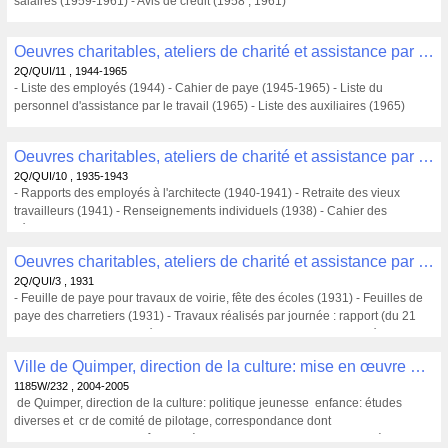
salaires (1959-1961) - Avis de crédit (1958 ; 1961)
Oeuvres charitables, ateliers de charité et assistance par le travail , Assistance par le travail, atelier d'assistance (1944-1965) , 2Q/QUI/11
2Q/QUI/11 , 1944-1965
- Liste des employés (1944) - Cahier de paye (1945-1965) - Liste du
personnel d'assistance par le travail (1965) - Liste des auxiliaires (1965)
Oeuvres charitables, ateliers de charité et assistance par le travail , Assistance par le travail, atelier d'assistance (1935-1943) , 2Q/QUI/10
2Q/QUI/10 , 1935-1943
- Rapports des employés à l'architecte (1940-1941) - Retraite des vieux
travailleurs (1941) - Renseignements individuels (1938) - Cahier des
séances de la commission administrative du bureau d'assistance (1935-
1943)
Oeuvres charitables, ateliers de charité et assistance par le travail , Assistance par le travail (1931) , 2Q/QUI/3
2Q/QUI/3 , 1931
- Feuille de paye pour travaux de voirie, fête des écoles (1931) - Feuilles de
paye des charretiers (1931) - Travaux réalisés par journée : rapport (du 21
septembre 1931 au 30 décembre 1931) - Remboursement de matériel (la
mairie prête du matériel)
Ville de Quimper, direction de la culture: mise en œuvre d'une politique jeunesse enfance: études diverses et comité de pilotage , 1185W/232
1185W/232 , 2004-2005
de Quimper, direction de la culture: politique jeunesse enfance: études
diverses et cr de comité de pilotage, correspondance dont
- Ville de Quimper: enquête auprès des habitants : rapport de synthèse et