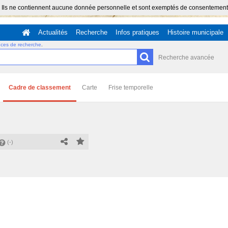
 Ils ne contiennent aucune donnée personnelle et sont exemptés de consentement (Ar
Actualités
Recherche
Infos pratiques
Histoire municipale
uces de recherche
.
Recherche avancée
Cadre de classement
Carte
Frise temporelle
(-)