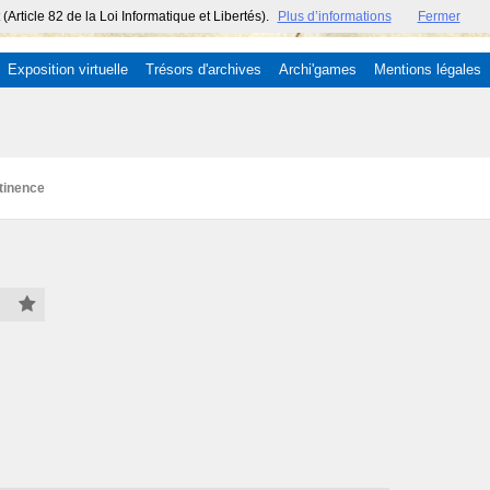
ticle 82 de la Loi Informatique et Libertés).
Plus d’informations
Fermer
Exposition virtuelle
Trésors d'archives
Archi'games
Mentions légales
tinence
00)