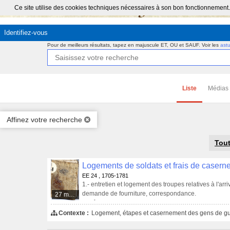
Ce site utilise des cookies techniques nécessaires à son bon fonctionnement.
Identifiez-vous
Pour de meilleurs résultats, tapez en majuscule ET, OU et SAUF.
Voir les
ast
Liste
Médias
Affinez votre recherche
Tout
EE 24 , 1705-1781
1.- entretien et logement des troupes relatives à l'ar
demande de fourniture, correspondance.
27 médias
2.- rôle des habitants de la ville de Quimper qui sont
fournitures des casernes quand il y en a un si grand
Contexte :
Logement, étapes et casernement des gens de g
par rue, vers 1748).