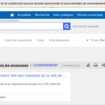
 Ils ne contiennent aucune donnée personnelle et sont exemptés de consentement (Ar
Actualités
Recherche
Infos pratiques
Histoire municipale
uces de recherche
.
Recherche avancée
Cadre de classement
Carte
Frise temporelle
Tri par:
Per
es les ressources
CASERNEMENT
1 résultat (1ms)
Tous les résultats
Tous les résultats
(Max 250)
(Max 5
Logements de soldats et frais de casernement: rôle des habitants de la ville de Quimper en état de loger des militaires (vers 1749-50), plaintes et demandes diverses (1705-1785) , EE 24
Cette page
Cette page
rivée et au logement de troupes en 1705: billet de
 en état de loger des troupes et de contribuer aux
 nombre que la communauté n'y peut pas suffire (établi
uerre