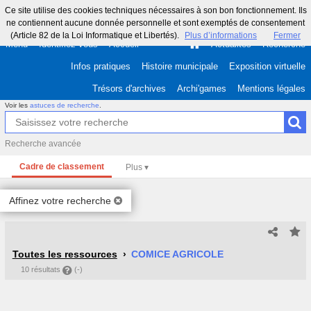
Ce site utilise des cookies techniques nécessaires à son bon fonctionnement. Ils
ne contiennent aucune donnée personnelle et sont exemptés de consentement
(Article 82 de la Loi Informatique et Libertés).
Plus d’informations
Fermer
Menu
Identifiez-vous
Accueil
Actualités
Recherche
Infos pratiques
Histoire municipale
Exposition virtuelle
Trésors d'archives
Archi'games
Mentions légales
Voir les
astuces de recherche
.
Recherche avancée
Cadre de classement
Affinez votre recherche
Toutes les ressources
COMICE AGRICOLE
10 résultats
(-)