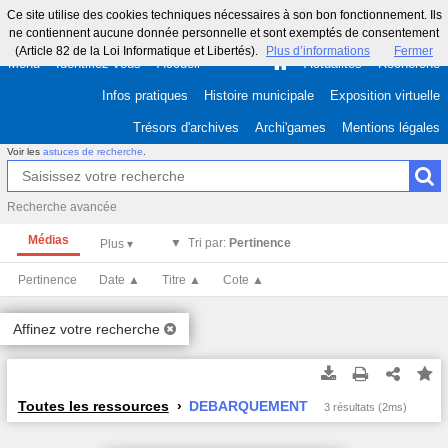
Ce site utilise des cookies techniques nécessaires à son bon fonctionnement. Ils
ne contiennent aucune donnée personnelle et sont exemptés de consentement
(Article 82 de la Loi Informatique et Libertés).
Plus d’informations
Fermer
Menu
Identifiez-vous
Accueil
Actualités
Recherche
Infos pratiques
Histoire municipale
Exposition virtuelle
Trésors d'archives
Archi'games
Mentions légales
Voir les
astuces de recherche
.
Recherche avancée
Médias
Tri par:
Pertinence
Pertinence
Date ▲
Titre ▲
Cote ▲
Affinez votre recherche
Toutes les ressources
DEBARQUEMENT
3 résultats (2ms)