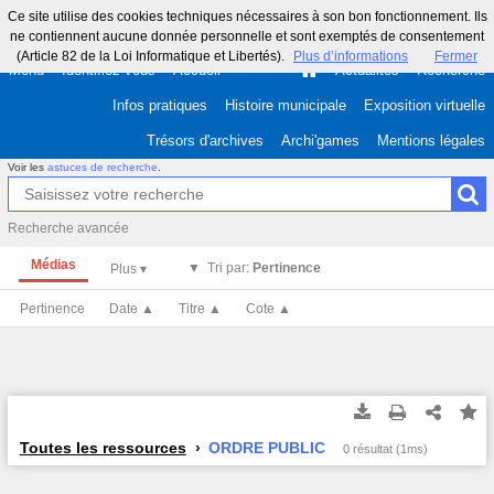
Ce site utilise des cookies techniques nécessaires à son bon fonctionnement. Ils
ne contiennent aucune donnée personnelle et sont exemptés de consentement
(Article 82 de la Loi Informatique et Libertés).
Plus d’informations
Fermer
Menu
Identifiez-vous
Accueil
Actualités
Recherche
Infos pratiques
Histoire municipale
Exposition virtuelle
Trésors d'archives
Archi'games
Mentions légales
Voir les
astuces de recherche
.
Recherche avancée
Médias
Tri par:
Pertinence
Pertinence
Date ▲
Titre ▲
Cote ▲
Toutes les ressources
ORDRE PUBLIC
0 résultat (1ms)