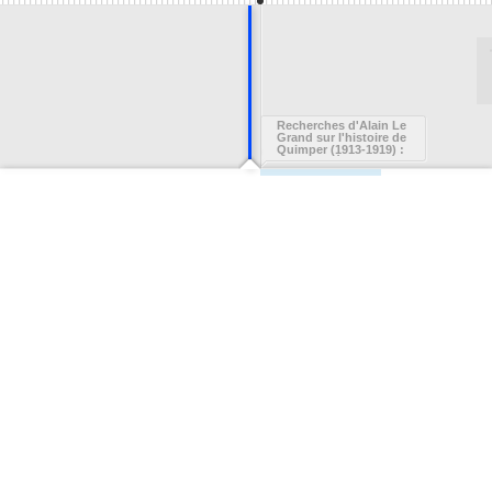
Recherches d'Alain Le
Grand sur l'histoire de
Quimper (1913-1919) :
fiche de dépouillement
de la série I police