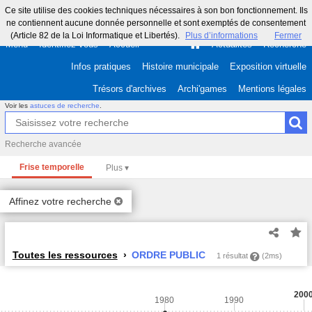
Ce site utilise des cookies techniques nécessaires à son bon fonctionnement. Ils
ne contiennent aucune donnée personnelle et sont exemptés de consentement
(Article 82 de la Loi Informatique et Libertés).
Plus d’informations
Fermer
Menu
Identifiez-vous
Accueil
Actualités
Recherche
Infos pratiques
Histoire municipale
Exposition virtuelle
Trésors d'archives
Archi'games
Mentions légales
Voir les
astuces de recherche
.
Recherche avancée
Frise temporelle
Affinez votre recherche
Toutes les ressources
ORDRE PUBLIC
1 résultat
(2ms)
200
1980
1990