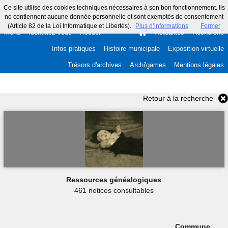
Ce site utilise des cookies techniques nécessaires à son bon fonctionnement. Ils
ne contiennent aucune donnée personnelle et sont exemptés de consentement
(Article 82 de la Loi Informatique et Libertés).
Plus d’informations
Fermer
Menu
Identifiez-vous
Accueil
Actualités
Recherche
Infos pratiques
Histoire municipale
Exposition virtuelle
Trésors d'archives
Archi'games
Mentions légales
Retour à la recherche
Ressources généalogiques
461 notices consultables
Commune