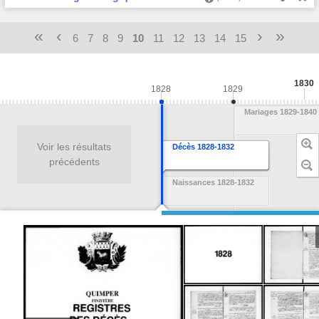
«
‹
›
»
6
7
8
9
10
11
12
13
14
15
1830
1828
1829
Mariages 1829-1840
Voir les résultats
Décès 1828-1832
précédents
Naissances 1828-1832