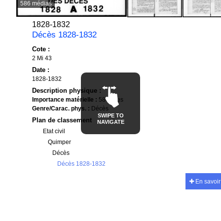
586 médias
1828-1832
Décès 1828-1832
Cote :
2 Mi 43
Date :
1828-1832
Description physique :
Importance matérielle :
586 vues
Genre/Carac. phys. :
Décès
SWIPE TO
Plan de classement
NAVIGATE
Etat civil
Quimper
Décès
Décès 1828-1832
En savoir