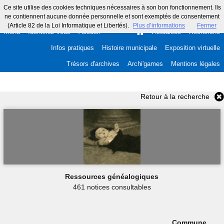
Ce site utilise des cookies techniques nécessaires à son bon fonctionnement. Ils
ne contiennent aucune donnée personnelle et sont exemptés de consentement
(Article 82 de la Loi Informatique et Libertés).
Plus d’informations
Fermer
Menu
Identifiez-vous
Accueil
Actualités
Recherche
Infos pratiques
Histoire municipale
Exposition virtuelle
Trésors d'archives
Archi'games
Mentions légales
Retour à la recherche
Ressources généalogiques
461 notices consultables
Commune