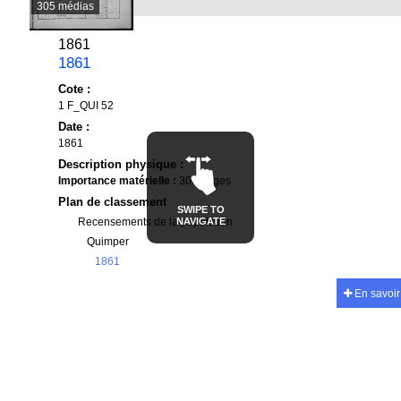
305 médias
1861
1861
Cote :
1 F_QUI 52
Date :
1861
Description physique :
Importance matérielle :
305 pages
Plan de classement
SWIPE TO
NAVIGATE
Recensements de la population
Quimper
1861
En savoir