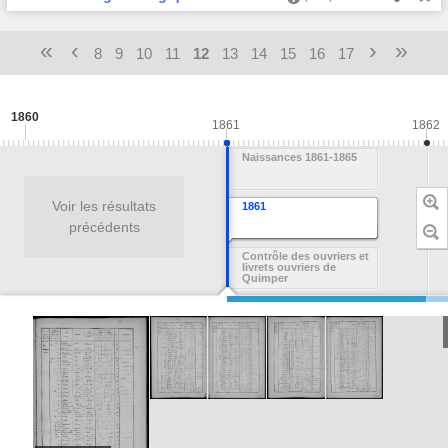
«
‹
›
»
8
9
10
11
12
13
14
15
16
17
1860
1861
1862
Naissances 1861-1865
Voir les résultats
1861
C
l
précédents
Contrôle des ouvriers et
livrets ouvriers de
Quimper