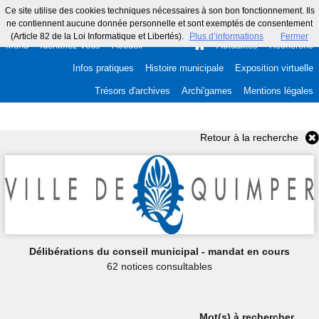
Ce site utilise des cookies techniques nécessaires à son bon fonctionnement. Ils
ne contiennent aucune donnée personnelle et sont exemptés de consentement
(Article 82 de la Loi Informatique et Libertés).
Plus d’informations
Fermer
Menu
Identifiez-vous
Accueil
Actualités
Recherche
Infos pratiques
Histoire municipale
Exposition virtuelle
Trésors d'archives
Archi'games
Mentions légales
Retour à la recherche
Délibérations du conseil municipal - mandat en cours
62 notices consultables
Mot(s) à rechercher