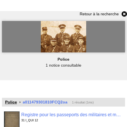
Retour à la recherche
Police
1 notice consultable
Police
a011479301810FCQ2oa
1 résultat (1ms)
Registre pour les passeports des militaires et marins passants , 31 I_QUI 12
31 I_QUI 12