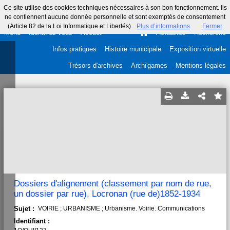
Ce site utilise des cookies techniques nécessaires à son bon fonctionnement. Ils
ne contiennent aucune donnée personnelle et sont exemptés de consentement
(Article 82 de la Loi Informatique et Libertés).
Plus d’informations
Fermer
Menu
Identifiez-vous
Accueil
Actualités
Recherche
Infos pratiques
Histoire municipale
Exposition virtuelle
Trésors d'archives
Archi'games
Mentions légales
Dossiers d'alignement (classement par nom de rue,
un dossier par rue), Locronan (rue de)1852-1934
Sujet :
VOIRIE ; URBANISME ; Urbanisme. Voirie. Communications
Identifiant :