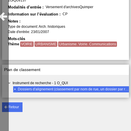
1O/QUI/137
Modalités d’entrée :
Versement d'archivesQuimper
Information sur l’évaluation :
CP
Notes :
Type de document: Arch. historiques
Date d'entrée: 23/01/2007
Mots-clés
Thème
VOIRIE
URBANISME
Urbanisme. Voirie. Communications
Plan de classement
Instrument de recherche - 1 O_QUI
•
Dossiers d'alignement (classement par nom de rue, un dossier par rue), Locronan (rue de)1852-1934
Retour