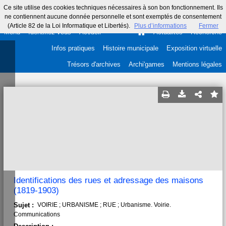
Ce site utilise des cookies techniques nécessaires à son bon fonctionnement. Ils
ne contiennent aucune donnée personnelle et sont exemptés de consentement
(Article 82 de la Loi Informatique et Libertés).
Plus d’informations
Fermer
Menu
Identifiez-vous
Accueil
Actualités
Recherche
Infos pratiques
Histoire municipale
Exposition virtuelle
Trésors d'archives
Archi'games
Mentions légales
Identifications des rues et adressage des maisons
(1819-1903)
Sujet :
VOIRIE ; URBANISME ; RUE ; Urbanisme. Voirie.
Communications