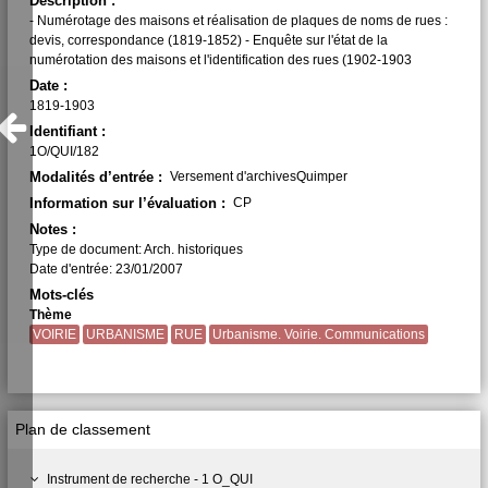
Description :
- Numérotage des maisons et réalisation de plaques de noms de rues :
devis, correspondance (1819-1852) - Enquête sur l'état de la
numérotation des maisons et l'identification des rues (1902-1903
Date :
1819-1903
Identifiant :
1O/QUI/182
Modalités d’entrée :
Versement d'archivesQuimper
Information sur l’évaluation :
CP
Notes :
Type de document: Arch. historiques
Date d'entrée: 23/01/2007
Mots-clés
Thème
VOIRIE
URBANISME
RUE
Urbanisme. Voirie. Communications
Plan de classement
Instrument de recherche - 1 O_QUI