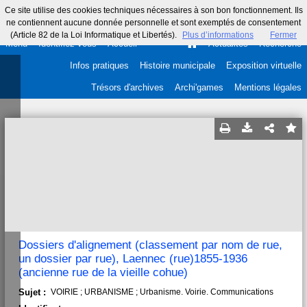
Ce site utilise des cookies techniques nécessaires à son bon fonctionnement. Ils
ne contiennent aucune donnée personnelle et sont exemptés de consentement
(Article 82 de la Loi Informatique et Libertés).
Plus d’informations
Fermer
Menu
Identifiez-vous
Accueil
Actualités
Recherche
Infos pratiques
Histoire municipale
Exposition virtuelle
Trésors d'archives
Archi'games
Mentions légales
Dossiers d'alignement (classement par nom de rue,
un dossier par rue), Laennec (rue)1855-1936
(ancienne rue de la vieille cohue)
Sujet :
VOIRIE ; URBANISME ; Urbanisme. Voirie. Communications