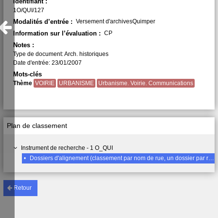
Identifiant :
1O/QUI/127
Modalités d’entrée :
Versement d'archivesQuimper
Information sur l’évaluation :
CP
Notes :
Type de document: Arch. historiques
Date d'entrée: 23/01/2007
Mots-clés
Thème
VOIRIE
URBANISME
Urbanisme. Voirie. Communications
Plan de classement
Instrument de recherche - 1 O_QUI
•
Dossiers d'alignement (classement par nom de rue, un dossier par rue), Laennec (rue)1855-1936 (ancienne rue de la vieille cohue)
Retour