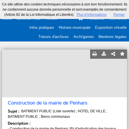
Ce site utilise des cookies techniques nécessaires à son bon fonctionnement. Ils
ne contiennent aucune donnée personnelle et sont exemptés de consentement
(Article 82 de la Loi Informatique et Libertés).
Plus d’informations
Fermer
Menu
Identifiez-vous
Accueil
Actualités
Recherche
Infos pratiques
Histoire municipale
Exposition virtuelle
Trésors d'archives
Archi'games
Mentions légales
Construction de la mairie de Penhars
Sujet :
BATIMENT PUBLIC (Liste ouverte) ; HOTEL DE VILLE ;
BATIMENT PUBLIC ; Biens communaux
Description :
- Construction de la mairie de Penhars: PV d'adjudication des travaux,