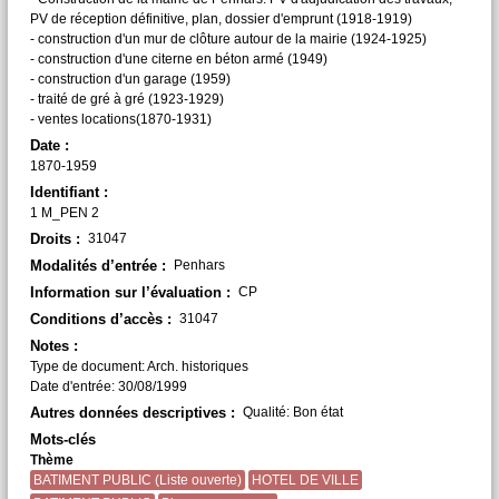
PV de réception définitive, plan, dossier d'emprunt (1918-1919)
- construction d'un mur de clôture autour de la mairie (1924-1925)
- construction d'une citerne en béton armé (1949)
- construction d'un garage (1959)
- traité de gré à gré (1923-1929)
- ventes locations(1870-1931)
Date :
1870-1959
Identifiant :
1 M_PEN 2
Droits :
31047
Modalités d’entrée :
Penhars
Information sur l’évaluation :
CP
Conditions d’accès :
31047
Notes :
Type de document: Arch. historiques
Date d'entrée: 30/08/1999
Autres données descriptives :
Qualité: Bon état
Mots-clés
Thème
BATIMENT PUBLIC (Liste ouverte)
HOTEL DE VILLE