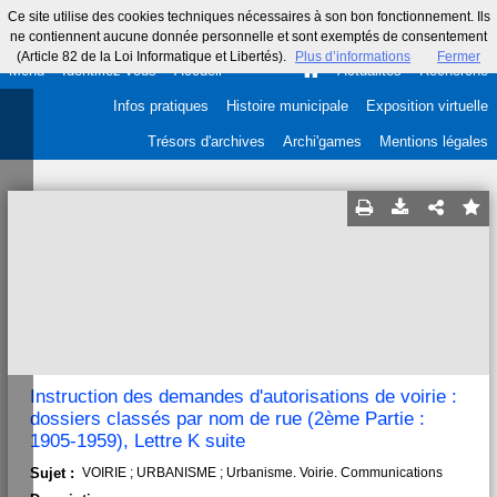
Ce site utilise des cookies techniques nécessaires à son bon fonctionnement. Ils
ne contiennent aucune donnée personnelle et sont exemptés de consentement
(Article 82 de la Loi Informatique et Libertés).
Plus d’informations
Fermer
Menu
Identifiez-vous
Accueil
Actualités
Recherche
Infos pratiques
Histoire municipale
Exposition virtuelle
Trésors d'archives
Archi'games
Mentions légales
Instruction des demandes d'autorisations de voirie :
dossiers classés par nom de rue (2ème Partie :
1905-1959), Lettre K suite
Sujet :
VOIRIE ; URBANISME ; Urbanisme. Voirie. Communications