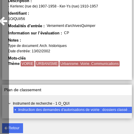
Description :
- Kerlerec (rue de) 1907-1958 - Ker-Ys (rue) 1910-1957
Identifiant :
1O/QUI/56
Modalités d’entrée :
Versement d'archivesQuimper
Information sur l’évaluation :
CP
Notes :
Type de document: Arch. historiques
Date d'entrée: 13/02/2002
Mots-clés
Thème
VOIRIE
URBANISME
Urbanisme. Voirie. Communications
Plan de classement
Instrument de recherche - 1 O_QUI
•
Instruction des demandes d'autorisations de voirie : dossiers classés par nom de rue (2ème Partie : 1905-1959), Lettre K suite
Retour