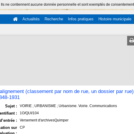
 Ils ne contiennent aucune donnée personnelle et sont exemptés de consentement (Ar
Actualités
Recherche
Infos pratiques
Histoire municipale
'alignement (classement par nom de rue, un dossier par rue
1848-1931
Sujet :
VOIRIE ; URBANISME ; Urbanisme. Voirie. Communications
entifiant :
1O/QUI/104
d’entrée :
Versement d'archivesQuimper
ation sur
CP
aluation :