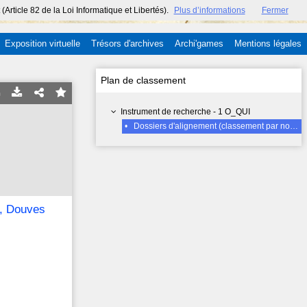
ticle 82 de la Loi Informatique et Libertés).
Plus d’informations
Fermer
Exposition virtuelle
Trésors d'archives
Archi'games
Mentions légales
Plan de classement
Instrument de recherche - 1 O_QUI
•
Dossiers d'alignement (classement par nom de rue, un dossier par rue), Douves (rue des) 1848-1931
), Douves