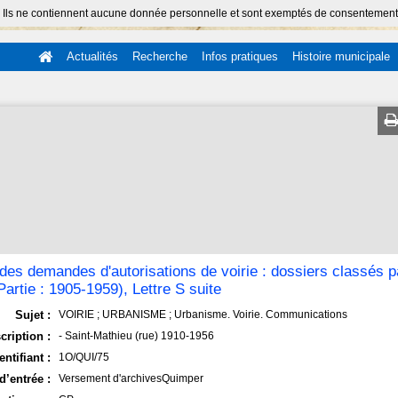
 Ils ne contiennent aucune donnée personnelle et sont exemptés de consentement (Ar
Actualités
Recherche
Infos pratiques
Histoire municipale
 des demandes d'autorisations de voirie : dossiers classés 
artie : 1905-1959), Lettre S suite
Sujet :
VOIRIE ; URBANISME ; Urbanisme. Voirie. Communications
cription :
- Saint-Mathieu (rue) 1910-1956
entifiant :
1O/QUI/75
d’entrée :
Versement d'archivesQuimper