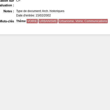
ation sur
CP
aluation :
Notes :
Type de document: Arch. historiques
Date d'entrée: 15/02/2002
Mots-clés
Thème
VOIRIE
URBANISME
Urbanisme. Voirie. Communications