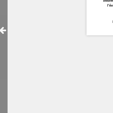
Inform
l’év