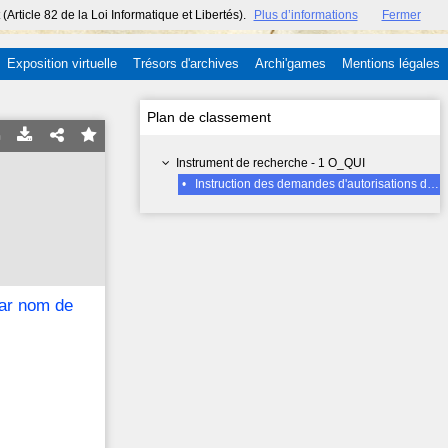
ticle 82 de la Loi Informatique et Libertés).
Plus d’informations
Fermer
Exposition virtuelle
Trésors d'archives
Archi'games
Mentions légales
Plan de classement
Instrument de recherche - 1 O_QUI
•
Instruction des demandes d'autorisations de voirie : dossiers classés par nom de rue (2ème Partie : 1905-1959), Lettre S suite
par nom de