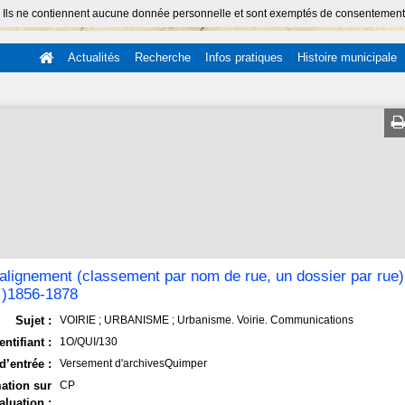
 Ils ne contiennent aucune donnée personnelle et sont exemptés de consentement (Ar
Actualités
Recherche
Infos pratiques
Histoire municipale
alignement (classement par nom de rue, un dossier par rue)
e )1856-1878
Sujet :
VOIRIE ; URBANISME ; Urbanisme. Voirie. Communications
entifiant :
1O/QUI/130
d’entrée :
Versement d'archivesQuimper
ation sur
CP
aluation :