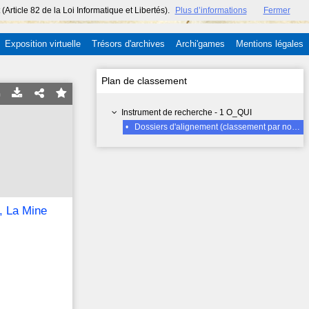
ticle 82 de la Loi Informatique et Libertés).
Plus d’informations
Fermer
Exposition virtuelle
Trésors d'archives
Archi'games
Mentions légales
Plan de classement
Instrument de recherche - 1 O_QUI
•
Dossiers d'alignement (classement par nom de rue, un dossier par rue), La Mine (venelle de )1856-1878
, La Mine