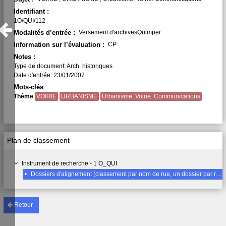
Identifiant :
1O/QUI/112
Modalités d’entrée :
Versement d'archivesQuimper
Information sur l’évaluation :
CP
Notes :
Type de document: Arch. historiques
Date d'entrée: 23/01/2007
Mots-clés
Thème
VOIRIE
URBANISME
Urbanisme. Voirie. Communications
Plan de classement
Instrument de recherche - 1 O_QUI
•
Dossiers d'alignement (classement par nom de rue, un dossier par rue), Gourmelin (rue Etienne)1844-1933 (comprend un dossier d'élargissement chemin de Créach Euzen)
Retour