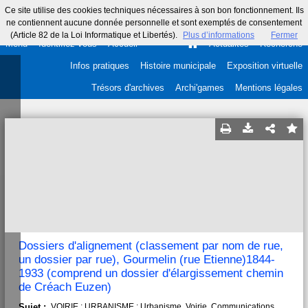
Ce site utilise des cookies techniques nécessaires à son bon fonctionnement. Ils
ne contiennent aucune donnée personnelle et sont exemptés de consentement
(Article 82 de la Loi Informatique et Libertés).
Plus d’informations
Fermer
Menu
Identifiez-vous
Accueil
Actualités
Recherche
Infos pratiques
Histoire municipale
Exposition virtuelle
Trésors d'archives
Archi'games
Mentions légales
Dossiers d'alignement (classement par nom de rue,
un dossier par rue), Gourmelin (rue Etienne)1844-
1933 (comprend un dossier d'élargissement chemin
de Créach Euzen)
Sujet :
VOIRIE ; URBANISME ; Urbanisme. Voirie. Communications