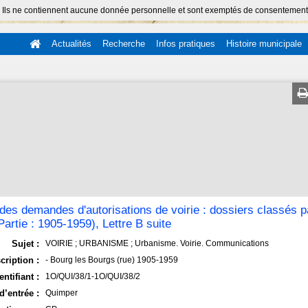
 Ils ne contiennent aucune donnée personnelle et sont exemptés de consentement (Ar
Actualités
Recherche
Infos pratiques
Histoire municipale
 des demandes d'autorisations de voirie : dossiers classés 
artie : 1905-1959), Lettre B suite
Sujet :
VOIRIE ; URBANISME ; Urbanisme. Voirie. Communications
cription :
- Bourg les Bourgs (rue) 1905-1959
entifiant :
1O/QUI/38/1-1O/QUI/38/2
d’entrée :
Quimper