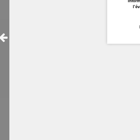
Inform
l’év