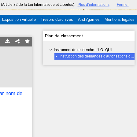
ticle 82 de la Loi Informatique et Libertés).
Plus d’informations
Fermer
Exposition virtuelle
Trésors d'archives
Archi'games
Mentions légales
Plan de classement
Instrument de recherche - 1 O_QUI
•
Instruction des demandes d'autorisations de voirie : dossiers classés par nom de rue (2ème Partie : 1905-1959), Lettre B suite
par nom de