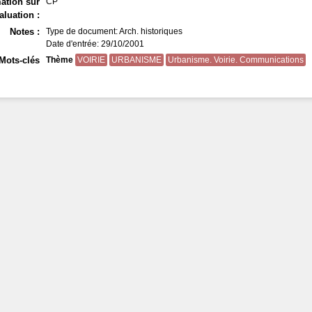
ation sur
CP
aluation :
Notes :
Type de document: Arch. historiques
Date d'entrée: 29/10/2001
Mots-clés
Thème
VOIRIE
URBANISME
Urbanisme. Voirie. Communications