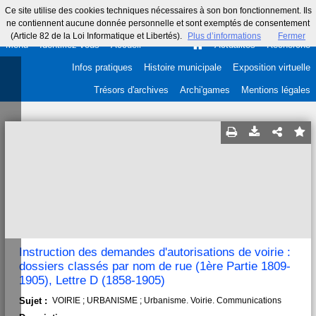
Ce site utilise des cookies techniques nécessaires à son bon fonctionnement. Ils
ne contiennent aucune donnée personnelle et sont exemptés de consentement
(Article 82 de la Loi Informatique et Libertés).
Plus d’informations
Fermer
Menu
Identifiez-vous
Accueil
Actualités
Recherche
Infos pratiques
Histoire municipale
Exposition virtuelle
Trésors d'archives
Archi'games
Mentions légales
Instruction des demandes d'autorisations de voirie :
dossiers classés par nom de rue (1ère Partie 1809-
1905), Lettre D (1858-1905)
Sujet :
VOIRIE ; URBANISME ; Urbanisme. Voirie. Communications