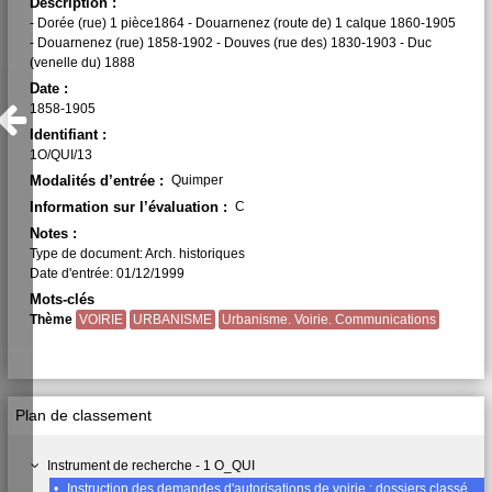
Description :
- Dorée (rue) 1 pièce1864 - Douarnenez (route de) 1 calque 1860-1905
- Douarnenez (rue) 1858-1902 - Douves (rue des) 1830-1903 - Duc
(venelle du) 1888
Date :
1858-1905
Identifiant :
1O/QUI/13
Modalités d’entrée :
Quimper
Information sur l’évaluation :
C
Notes :
Type de document: Arch. historiques
Date d'entrée: 01/12/1999
Mots-clés
Thème
VOIRIE
URBANISME
Urbanisme. Voirie. Communications
Plan de classement
Instrument de recherche - 1 O_QUI
•
Instruction des demandes d'autorisations de voirie : dossiers classés par nom de rue (1ère Partie 1809-1905), Lettre D (1858-1905)