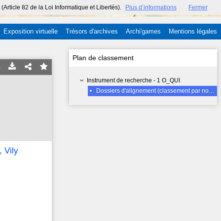
ticle 82 de la Loi Informatique et Libertés).
Plus d’informations
Fermer
Exposition virtuelle
Trésors d'archives
Archi'games
Mentions légales
Plan de classement
Instrument de recherche - 1 O_QUI
•
Dossiers d'alignement (classement par nom de rue, un dossier par rue), Vily (rue)1835-1851
 Vily