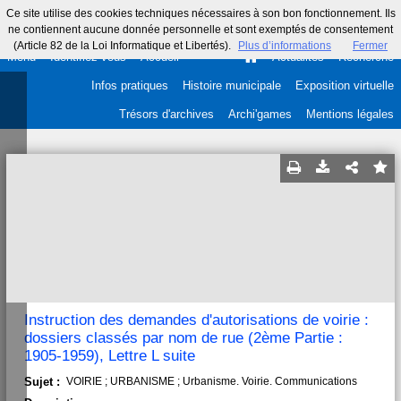
Ce site utilise des cookies techniques nécessaires à son bon fonctionnement. Ils
ne contiennent aucune donnée personnelle et sont exemptés de consentement
(Article 82 de la Loi Informatique et Libertés).
Plus d’informations
Fermer
Menu
Identifiez-vous
Accueil
Actualités
Recherche
Infos pratiques
Histoire municipale
Exposition virtuelle
Trésors d'archives
Archi'games
Mentions légales
Instruction des demandes d'autorisations de voirie :
dossiers classés par nom de rue (2ème Partie :
1905-1959), Lettre L suite
Sujet :
VOIRIE ; URBANISME ; Urbanisme. Voirie. Communications