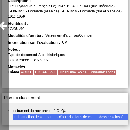
Description :
- Le Guyader (rue François Le) 1947-1954 - Le Hars (rue Théodore)
1939-1955 - Locmaria (allée de) 1913-1959 - Locmaria (rue et place de)
1911-1959
Identifiant :
1O/QUI/60
Modalités d’entrée :
Versement d'archivesQuimper
Information sur l’évaluation :
CP
Notes :
Type de document: Arch. historiques
Date d'entrée: 13/02/2002
Mots-clés
Thème
VOIRIE
URBANISME
Urbanisme. Voirie. Communications
Plan de classement
Instrument de recherche - 1 O_QUI
•
Instruction des demandes d'autorisations de voirie : dossiers classés par nom de rue (2ème Partie : 1905-1959), Lettre L suite