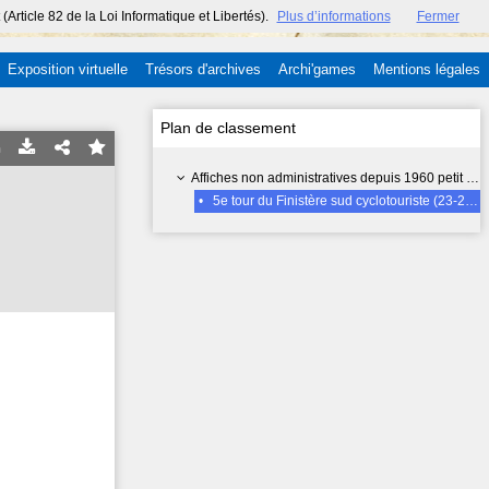
ticle 82 de la Loi Informatique et Libertés).
Plus d’informations
Fermer
Exposition virtuelle
Trésors d'archives
Archi'games
Mentions légales
Plan de classement
Affiches non administratives depuis 1960 petit format (inf. 70x50 cm) - 15 FI
•
5e tour du Finistère sud cyclotouriste (23-28 juillet 1984)