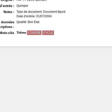
d’entrée :
Quimper
Notes :
Type de document: Document figuré
Date d'entrée: 01/07/2004
s données
Qualité: Bon Etat
riptives :
Mots-clés
Thème
COURSE
CYCLE