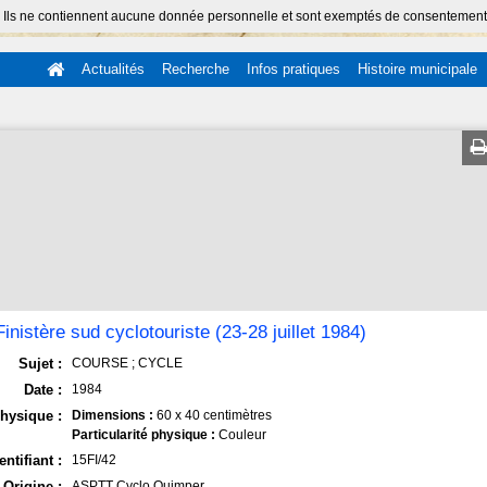
 Ils ne contiennent aucune donnée personnelle et sont exemptés de consentement (Ar
Actualités
Recherche
Infos pratiques
Histoire municipale
Finistère sud cyclotouriste (23-28 juillet 1984)
Sujet :
COURSE ; CYCLE
Date :
1984
hysique :
Dimensions :
60 x 40 centimètres
Particularité physique :
Couleur
entifiant :
15FI/42
Origine :
ASPTT Cyclo Quimper