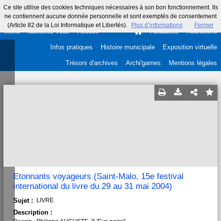
Ce site utilise des cookies techniques nécessaires à son bon fonctionnement. Ils
ne contiennent aucune donnée personnelle et sont exemptés de consentement
(Article 82 de la Loi Informatique et Libertés).
Plus d’informations
Fermer
Menu
Identifiez-vous
Accueil
Actualités
Recherche
Infos pratiques
Histoire municipale
Exposition virtuelle
Trésors d'archives
Archi'games
Mentions légales
Etonnants voyageurs (Saint-Malo, 15e festival
international du livre du 29 au 31 mai 2004)
Sujet :
LIVRE
Description :