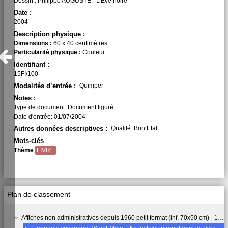
Dessin : Philippe AUGUSTE, "L'Eve noire"
Date :
2004
Description physique :
Dimensions :
60 x 40 centimètres
Particularité physique :
Couleur +
Identifiant :
15FI/100
Modalités d’entrée :
Quimper
Notes :
Type de document: Document figuré
Date d'entrée: 01/07/2004
Autres données descriptives :
Qualité: Bon Etat
Mots-clés
Thème
LIVRE
Plan de classement
Affiches non administratives depuis 1960 petit format (inf. 70x50 cm) - 15 FI