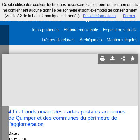
Ce site utilise des cookies techniques nécessaires à son bon fonctionnement. Ils
ne contiennent aucune donnée personnelle et sont exemptés de consentement
(Article 82 de la Loi Informatique et Libertés).
Plus d’informations
Fermer
Menu
Identifiez-vous
Accueil
Actualités
Recherche
Infos pratiques
Histoire municipale
Exposition virtuelle
Trésors d'archives
Archi'games
Mentions légales
4 Fi - Fonds ouvert des cartes postales anciennes
de Quimper et des communes du périmètre de
l'agglomération
Date :
1895-2000