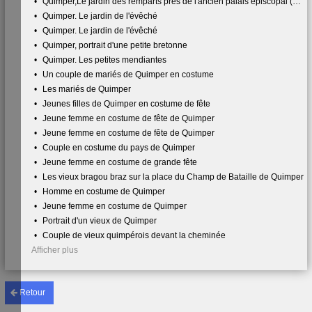
•
Quimper,Le jardin des remparts près de l'ancien palais épiscopal (musée départemental breton) (dit aussi jardin des vieux)
•
Quimper. Le jardin de l'évêché
•
Quimper. Le jardin de l'évêché
•
Quimper, portrait d'une petite bretonne
•
Quimper. Les petites mendiantes
•
Un couple de mariés de Quimper en costume
•
Les mariés de Quimper
•
Jeunes filles de Quimper en costume de fête
•
Jeune femme en costume de fête de Quimper
•
Jeune femme en costume de fête de Quimper
•
Couple en costume du pays de Quimper
•
Jeune femme en costume de grande fête
•
Les vieux bragou braz sur la place du Champ de Bataille de Quimper
•
Homme en costume de Quimper
•
Jeune femme en costume de Quimper
•
Portrait d'un vieux de Quimper
•
Couple de vieux quimpérois devant la cheminée
Afficher plus
Retour