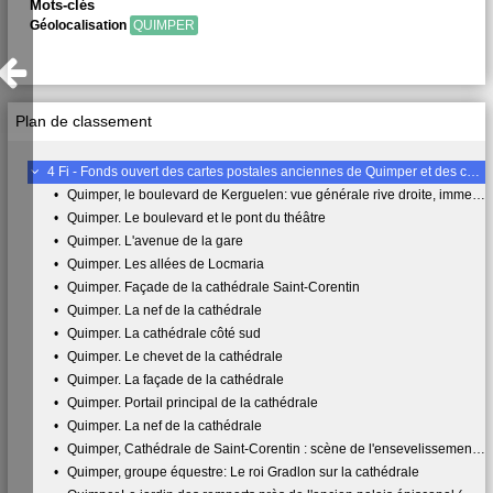
Mots-clés
Géolocalisation
QUIMPER
Plan de classement
4 Fi - Fonds ouvert des cartes postales anciennes de Quimper et des communes du périmètre de l'agglomération
•
Quimper, le boulevard de Kerguelen: vue générale rive droite, immeuble Ty Kodac
•
Quimper. Le boulevard et le pont du théâtre
•
Quimper. L'avenue de la gare
•
Quimper. Les allées de Locmaria
•
Quimper. Façade de la cathédrale Saint-Corentin
•
Quimper. La nef de la cathédrale
•
Quimper. La cathédrale côté sud
•
Quimper. Le chevet de la cathédrale
•
Quimper. La façade de la cathédrale
•
Quimper. Portail principal de la cathédrale
•
Quimper. La nef de la cathédrale
•
Quimper, Cathédrale de Saint-Corentin : scène de l'ensevelissement du Christ
•
Quimper, groupe équestre: Le roi Gradlon sur la cathédrale