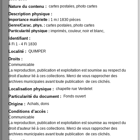
Nature du contenu :
cartes postales, photo cartes
Description physique :
Importance matérielle :
1 m.l 1830 pièces
Genre/Carac. phys. :
cartes postales, photo cartes
Particularité physique :
imprimés, couleur, noir et blanc,
Identifiant :
4 Fi 1 - 4 Fi 1830
Localité :
QUIMPER
Droits :
Communicable
La reproduction, publication et exploitation est soumise au respect du
droit d'auteur lié à ces collections. Merci de vous rapprocher des
archives municipales avant toute publication de ces clichés.
Localisation physique :
chapelle rue Verdelet
Particularité du document :
Fonds ouvert
Origine :
Achats, dons
Conditions d’accès :
Communicable
La reproduction, publication et exploitation est soumise au respect du
droit d'auteur lié à ces collections. Merci de vous rapprocher des
archives municipales avant toute publication de ces clichés.