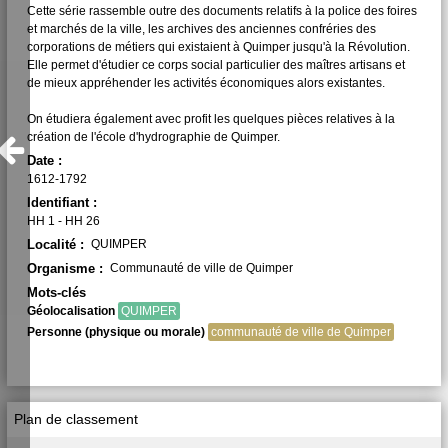
Cette série rassemble outre des documents relatifs à la police des foires
et marchés de la ville, les archives des anciennes confréries des
corporations de métiers qui existaient à Quimper jusqu'à la Révolution.
Elle permet d'étudier ce corps social particulier des maîtres artisans et
de mieux appréhender les activités économiques alors existantes.
On étudiera également avec profit les quelques pièces relatives à la
création de l'école d'hydrographie de Quimper.
Date :
1612-1792
Identifiant :
HH 1 - HH 26
Localité :
QUIMPER
Organisme :
Communauté de ville de Quimper
Mots-clés
Géolocalisation
QUIMPER
Personne (physique ou morale)
communauté de ville de Quimper
Plan de classement