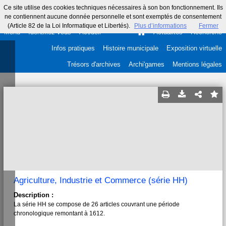
Ce site utilise des cookies techniques nécessaires à son bon fonctionnement. Ils
ne contiennent aucune donnée personnelle et sont exemptés de consentement
(Article 82 de la Loi Informatique et Libertés).
Plus d’informations
Fermer
Menu
Identifiez-vous
Accueil
Actualités
Recherche
Infos pratiques
Histoire municipale
Exposition virtuelle
Trésors d'archives
Archi'games
Mentions légales
Agriculture, Industrie et Commerce (série HH)
Description :
La série HH se compose de 26 articles couvrant une période
chronologique remontant à 1612.