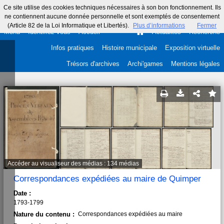
Ce site utilise des cookies techniques nécessaires à son bon fonctionnement. Ils
ne contiennent aucune donnée personnelle et sont exemptés de consentement
(Article 82 de la Loi Informatique et Libertés).
Plus d’informations
Fermer
Menu
Identifiez-vous
Accueil
Actualités
Recherche
Infos pratiques
Histoire municipale
Exposition virtuelle
Trésors d'archives
Archi'games
Mentions légales
Accéder au visualiseur des médias : 134 médias
Correspondances expédiées au maire de Quimper
Date :
1793-1799
Nature du contenu :
Correspondances expédiées au maire