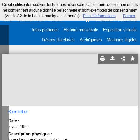
Ce site utilise des cookies techniques nécessaires à son bon fonctionnement. Ils
ne contiennent aucune donnée personnelle et sont exemptés de consentement
(Article 82 de la Loi Informatique et Libertés).
Plus d’informations
Fermer
Menu
Identifiez-vous
Accueil
Actualités
Recherche
Infos pratiques
Histoire municipale
Exposition virtuelle
Trésors d'archives
Archi'games
Mentions légales
Kernoter
Date :
février 1995
Description physique :
Importance matérielle :
54 clichés