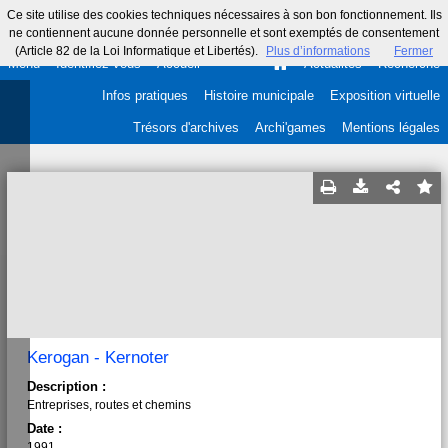
Ce site utilise des cookies techniques nécessaires à son bon fonctionnement. Ils
ne contiennent aucune donnée personnelle et sont exemptés de consentement
(Article 82 de la Loi Informatique et Libertés).
Plus d’informations
Fermer
Menu
Identifiez-vous
Accueil
Actualités
Recherche
Infos pratiques
Histoire municipale
Exposition virtuelle
Trésors d'archives
Archi'games
Mentions légales
Kerogan - Kernoter
Description :
Entreprises, routes et chemins
Date :
1991