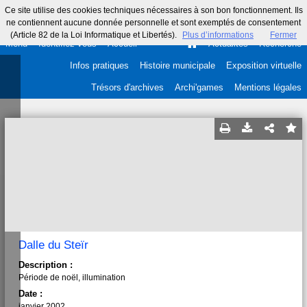
Ce site utilise des cookies techniques nécessaires à son bon fonctionnement. Ils
ne contiennent aucune donnée personnelle et sont exemptés de consentement
(Article 82 de la Loi Informatique et Libertés).
Plus d’informations
Fermer
Menu
Identifiez-vous
Accueil
Actualités
Recherche
Infos pratiques
Histoire municipale
Exposition virtuelle
Trésors d'archives
Archi'games
Mentions légales
Dalle du Steïr
Description :
Période de noël, illumination
Date :
janvier 2002