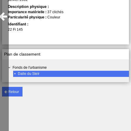
Description physique :
Importance matérielle :
37 clichés
Particularité physique :
Couleur
Identifiant :
22 Fi 145
Plan de classement
Fonds de l'urbanisme
•
Dalle du Steïr
Retour