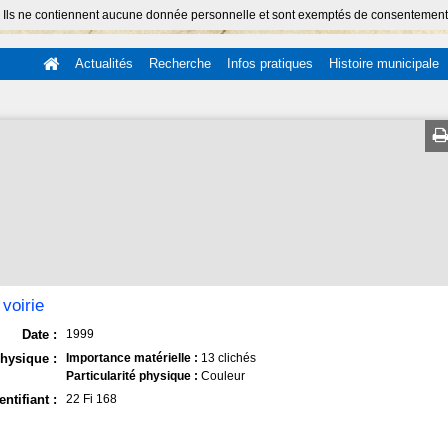
 Ils ne contiennent aucune donnée personnelle et sont exemptés de consentement (Ar
Actualités
Recherche
Infos pratiques
Histoire municipale
voirie
Date :
1999
hysique :
Importance matérielle :
13 clichés
Particularité physique :
Couleur
entifiant :
22 Fi 168