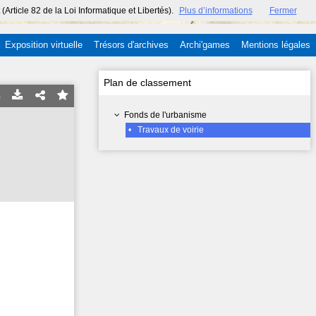
ticle 82 de la Loi Informatique et Libertés).
Plus d’informations
Fermer
Exposition virtuelle
Trésors d'archives
Archi'games
Mentions légales
Plan de classement
Fonds de l'urbanisme
•
Travaux de voirie