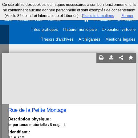
Ce site utilise des cookies techniques nécessaires à son bon fonctionnement. Ils
ne contiennent aucune donnée personnelle et sont exemptés de consentement
(Article 82 de la Loi Informatique et Libertés).
Plus d’informations
Fermer
Menu
Identifiez-vous
Accueil
Actualités
Recherche
Infos pratiques
Histoire municipale
Exposition virtuelle
Trésors d'archives
Archi'games
Mentions légales
Rue de la Petite Montage
Description physique :
Importance matérielle :
8 négatifs
Identifiant :
22 Fi 313