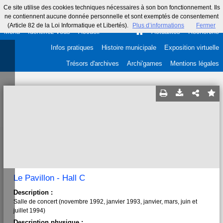
Ce site utilise des cookies techniques nécessaires à son bon fonctionnement. Ils
ne contiennent aucune donnée personnelle et sont exemptés de consentement
(Article 82 de la Loi Informatique et Libertés).
Plus d’informations
Fermer
Menu
Identifiez-vous
Accueil
Actualités
Recherche
Infos pratiques
Histoire municipale
Exposition virtuelle
Trésors d'archives
Archi'games
Mentions légales
Le Pavillon - Hall C
Description :
Salle de concert (novembre 1992, janvier 1993, janvier, mars, juin et
juillet 1994)
Description physique :