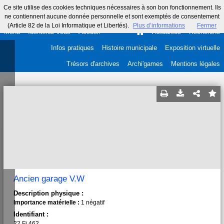
Ce site utilise des cookies techniques nécessaires à son bon fonctionnement. Ils
ne contiennent aucune donnée personnelle et sont exemptés de consentement
(Article 82 de la Loi Informatique et Libertés).
Plus d’informations
Fermer
Menu
Identifiez-vous
Accueil
Actualités
Recherche
Infos pratiques
Histoire municipale
Exposition virtuelle
Trésors d'archives
Archi'games
Mentions légales
Ancien garage V.W
Description physique :
Importance matérielle :
1 négatif
Identifiant :
22 Fi 462