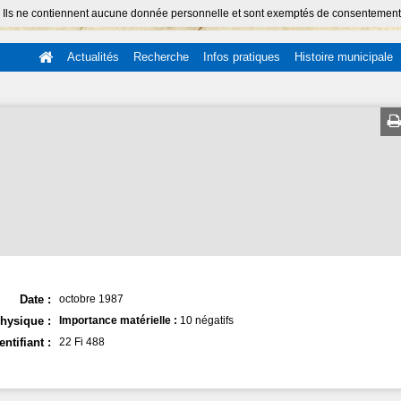
 Ils ne contiennent aucune donnée personnelle et sont exemptés de consentement (Ar
Actualités
Recherche
Infos pratiques
Histoire municipale
Date :
octobre 1987
hysique :
Importance matérielle :
10 négatifs
entifiant :
22 Fi 488