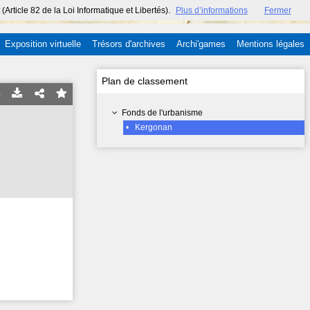
ticle 82 de la Loi Informatique et Libertés).
Plus d’informations
Fermer
Exposition virtuelle
Trésors d'archives
Archi'games
Mentions légales
Plan de classement
Fonds de l'urbanisme
•
Kergonan