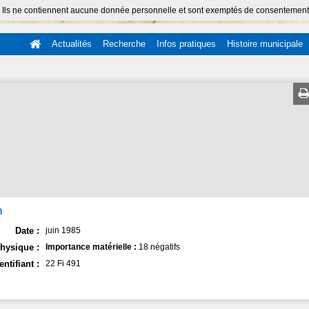
 Ils ne contiennent aucune donnée personnelle et sont exemptés de consentement (Ar
Actualités
Recherche
Infos pratiques
Histoire municipale
n
Date :
juin 1985
hysique :
Importance matérielle :
18 négatifs
entifiant :
22 Fi 491