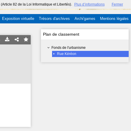
ticle 82 de la Loi Informatique et Libertés).
Plus d’informations
Fermer
Exposition virtuelle
Trésors d'archives
Archi'games
Mentions légales
Plan de classement
Fonds de l'urbanisme
•
Rue Kéréon