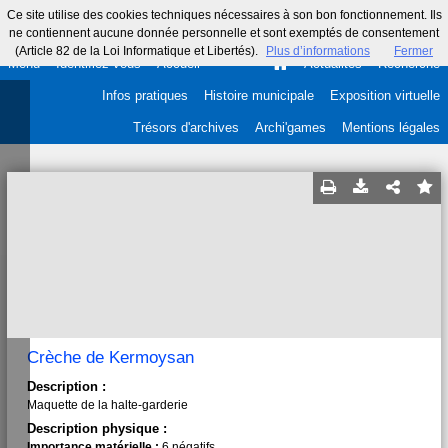
Ce site utilise des cookies techniques nécessaires à son bon fonctionnement. Ils
ne contiennent aucune donnée personnelle et sont exemptés de consentement
(Article 82 de la Loi Informatique et Libertés).
Plus d’informations
Fermer
Menu
Identifiez-vous
Accueil
Actualités
Recherche
Infos pratiques
Histoire municipale
Exposition virtuelle
Trésors d'archives
Archi'games
Mentions légales
Crèche de Kermoysan
Description :
Maquette de la halte-garderie
Description physique :
Importance matérielle :
6 négatifs