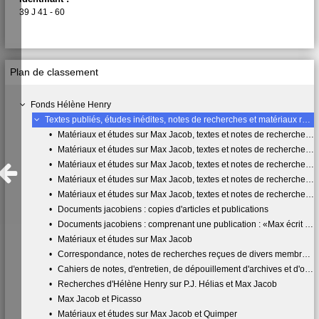
39 J 41 - 60
Plan de classement
Fonds Hélène Henry
Textes publiés, études inédites, notes de recherches et matériaux rassemblés sur Max Jacob. Dons complémentaires effectués par Mme Henry en avril 2015 et en février 2016
•
Matériaux et études sur Max Jacob, textes et notes de recherches : « Max Jacob sur son terrain » suivi de « Bouchaballe masqué »
•
Matériaux et études sur Max Jacob, textes et notes de recherches : Max Jacob : dossier Annexe n°1
•
Matériaux et études sur Max Jacob, textes et notes de recherches sur Max Jacob : dossier Annexe n°2
•
Matériaux et études sur Max Jacob, textes et notes de recherches sur Max Jacob : dossier Annexe n°3
•
Matériaux et études sur Max Jacob, textes et notes de recherches sur Max Jacob : dossier Annexe n°IV
•
Documents jacobiens : copies d'articles et publications
•
Documents jacobiens : comprenant une publication : «Max écrit à Marcel Métivier. Lettres 1938-1944» photocopies p. 241-304, texte établi par Anne Kimball et Patricia Sustrac; autre exemplaire du texte Max Jacob Marcel Métivier - correspondance - 1938-1944. Introduction par Hélène Henry, texte établi et présenté par Anne Kimball et Patricia Sustrac (sd)
•
Matériaux et études sur Max Jacob
•
Correspondance, notes de recherches reçues de divers membres des « Amis de Max Jacob », de chercheurs et de personnalités des Arts et des Lettres
•
Cahiers de notes, d'entretien, de dépouillement d'archives et d'ouvrage relatifs à Max Jacob (vers 1990-2000) : 8 cahiers
•
Recherches d'Hélène Henry sur P.J. Hélias et Max Jacob
•
Max Jacob et Picasso
•
Matériaux et études sur Max Jacob et Quimper