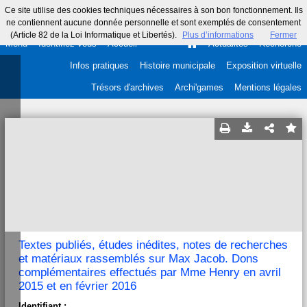
Ce site utilise des cookies techniques nécessaires à son bon fonctionnement. Ils
ne contiennent aucune donnée personnelle et sont exemptés de consentement
(Article 82 de la Loi Informatique et Libertés).
Plus d’informations
Fermer
Menu
Identifiez-vous
Accueil
Actualités
Recherche
Infos pratiques
Histoire municipale
Exposition virtuelle
Trésors d'archives
Archi'games
Mentions légales
Textes publiés, études inédites, notes de recherches
et matériaux rassemblés sur Max Jacob. Dons
complémentaires effectués par Mme Henry en avril
2015 et en février 2016
Identifiant :