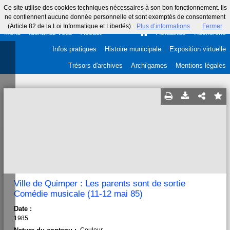
Ce site utilise des cookies techniques nécessaires à son bon fonctionnement. Ils
ne contiennent aucune donnée personnelle et sont exemptés de consentement
(Article 82 de la Loi Informatique et Libertés).
Plus d’informations
Fermer
Menu
Identifiez-vous
Accueil
Actualités
Recherche
Infos pratiques
Histoire municipale
Exposition virtuelle
Trésors d'archives
Archi'games
Mentions légales
Ville de Quimper : Les parents sont de sortie
Comédie musicale (11-12 mai 85)
Date :
1985