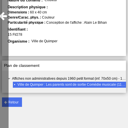
Nature du contenu :
Couleur
Description physique :
Dimensions :
60 x 40 cm
Genre/Carac. phys. :
Couleur
Particularité physique :
Conception de l'affiche : Alain Le Bihan
Identifiant :
15 FI/278
Organisme :
Ville de Quimper
Plan de classement
Affiches non administratives depuis 1960 petit format (inf. 70x50 cm) - 15 FI
•
Ville de Quimper : Les parents sont de sortie Comédie musicale (11-12 mai 85)
Retour