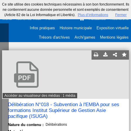
Ce site utilise des cookies techniques nécessaires à son bon fonctionnement. Ils
ne contiennent aucune donnée personnelle et sont exemptés de consentement
(Article 82 de la Loi Informatique et Libertés).
Plus d’informations
Fermer
Menu
Identifiez-vous
Accueil
Actualités
Recherche
Infos pratiques
Histoire municipale
Exposition virtuelle
Trésors d'archives
Archi'games
Mentions légales
Accéder au visualiseur des médias : 1 média
Délibération N°018 - Subvention à l'EMBA pour ses
formations Institut Supérieur de Gestion Asie
pacifique (ISUGA)
Nature du contenu :
Délibérations