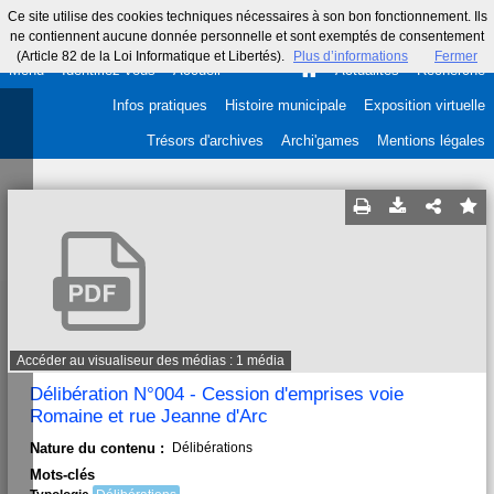
Ce site utilise des cookies techniques nécessaires à son bon fonctionnement. Ils
ne contiennent aucune donnée personnelle et sont exemptés de consentement
(Article 82 de la Loi Informatique et Libertés).
Plus d’informations
Fermer
Menu
Identifiez-vous
Accueil
Actualités
Recherche
Infos pratiques
Histoire municipale
Exposition virtuelle
Trésors d'archives
Archi'games
Mentions légales
Accéder au visualiseur des médias : 1 média
Délibération N°004 - Cession d'emprises voie
Romaine et rue Jeanne d'Arc
Nature du contenu :
Délibérations
Mots-clés